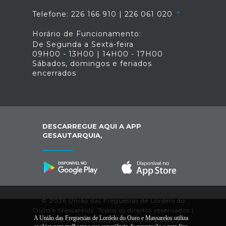
Telefone: 226 166 910 | 226 061 020
Horário de Funcionamento:
De Segunda a Sexta-feira
09H00 - 13H00 | 14H00 - 17H00
Sábados, domingos e feriados
encerrados
DESCARREGUE AQUI A APP
GESAUTARQUIA,
© 2026 União das Freguesias de Lordelo do
Ouro e Massarelos. Todos os direitos reservados |
A União das Freguesias de Lordelo do Ouro e Massarelos utiliza
Termos e Condições
|
Proteção de Dados
|
*