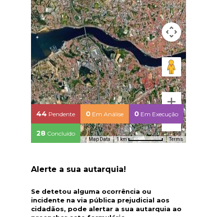
44
0
0
Pendente
Em Análise
Em Execução
28
Concluído
Map Data
Terms
1 km
Alerte a sua autarquia!
Se detetou alguma ocorrência ou
incidente na via pública prejudicial aos
cidadãos, pode alertar a sua autarquia ao