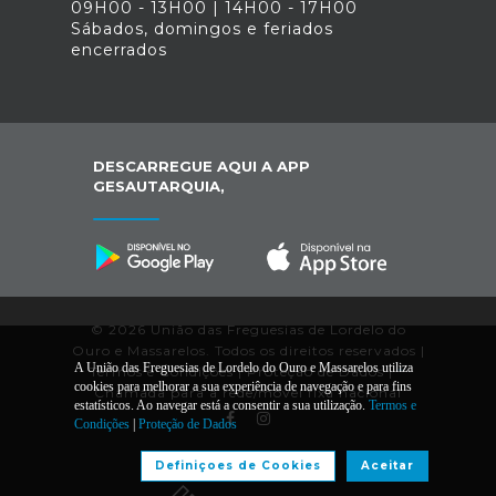
09H00 - 13H00 | 14H00 - 17H00
Sábados, domingos e feriados
encerrados
DESCARREGUE AQUI A APP
GESAUTARQUIA,
© 2026 União das Freguesias de Lordelo do
Ouro e Massarelos. Todos os direitos reservados |
A União das Freguesias de Lordelo do Ouro e Massarelos utiliza
Termos e Condições
|
Proteção de Dados
|
*
cookies para melhorar a sua experiência de navegação e para fins
Chamada para a rede/móvel fixa nacional
estatísticos. Ao navegar está a consentir a sua utilização.
Termos e
Condições
|
Proteção de Dados
Desenvolvido por:
Definiçoes de Cookies
Aceitar