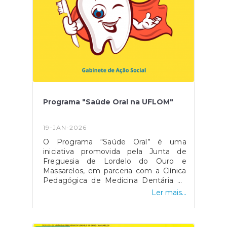
Programa "Saúde Oral na UFLOM"
19-JAN-2026
O Programa “Saúde Oral” é uma
iniciativa promovida pela Junta de
Freguesia de Lordelo do Ouro e
Massarelos, em parceria com a Clínica
Pedagógica de Medicina Dentária da
Universidade Fernando Pessoa. Este
Ler mais...
programa destina-se a residentes da
freguesia que se encontrem numa
situação económica desfavorável, que