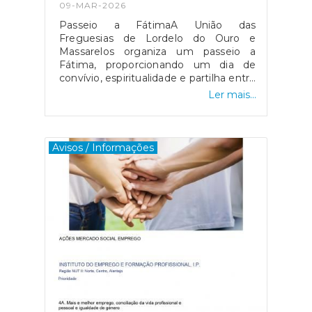
09-MAR-2026
Passeio a FátimaA União das
Freguesias de Lordelo do Ouro e
Massarelos organiza um passeio a
Fátima, proporcionando um dia de
convívio, espiritualidade e partilha entre
a comunidade. Informação:• Pessoas
Ler mais...
recenseadas na freguesia com 65 ou
mais anos• Utentes dos Espaços
Seniores da UFLOMLugares limitados.
Máximo de 2 bilhetes por pessoa.Será
Avisos / Informações
mais uma oportunidade para reforçar
laços, partilhar momentos e viver um
dia especial em comunidade.Contamos
consigo!