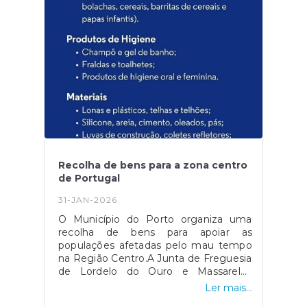
diz muito sobre a nossa
freguesia.Obrigado.
Recolha de bens para a zona centro
de Portugal
31-JAN-2026
O Município do Porto organiza uma
recolha de bens para apoiar as
populações afetadas pelo mau tempo
na Região Centro.A Junta de Freguesia
de Lordelo do Ouro e Massarelos
associa-se a esta iniciativa e apela à
Ler mais...
participação de todos. De 2 a 4 de