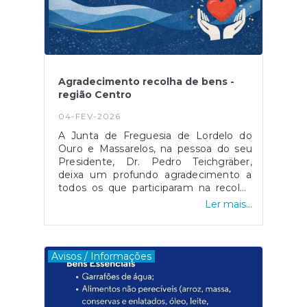
Agradecimento recolha de bens -
região Centro
04-FEV-2026
A Junta de Freguesia de Lordelo do
Ouro e Massarelos, na pessoa do seu
Presidente, Dr. Pedro Teichgräber,
deixa um profundo agradecimento a
todos os que participaram na recolha
de bens promovida pelo Município do
Ler mais...
Porto para apoiar as populações
afetadas pelo mau tempo na Região
Centro.Cada entrega foi mais do que
um bem doado — foi um gesto claro
Avisos / Informações
de solidariedade, responsabilidade e
compromisso com quem mais
precisa.Quando a adversidade bate à
porta, respondemos com união. E isso