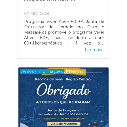
07-FEV-2026
Programa Viver Ativo 60 +A Junta de
Freguesia de Lordelo do Ouro e
Massarelos promove o programa Viver
Ativo 60+, para residentes com
60+.Hidroginástica : 1 vez por
semana Saúde, mobilidade e bem-Mais
Ler mais...
informações contacte o Gabinete de
Ação Social
Avisos / Informações