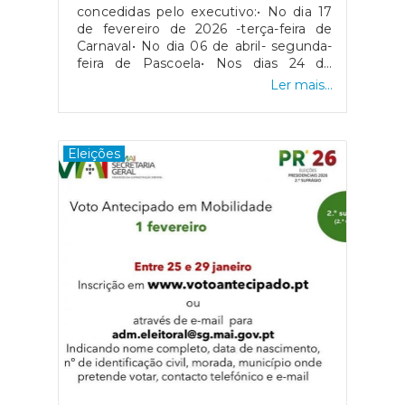
concedidas pelo executivo:• No dia 17
de fevereiro de 2026 -terça-feira de
Carnaval• No dia 06 de abril- segunda-
feira de Pascoela• Nos dias 24 de
dezembro e 31 de dezembro de 2026
Ler mais...
Eleições