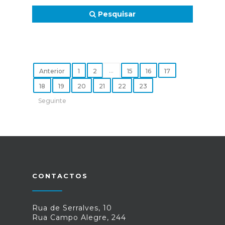
Pesquisar
...
Anterior
1
2
15
16
17
18
19
20
21
22
23
Seguinte
CONTACTOS
Rua de Serralves, 10
Rua Campo Alegre, 244