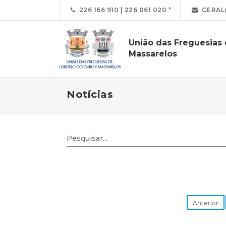
226 166 910 | 226 061 020
GERAL
União das Freguesias
Massarelos
Notícias
Anterior