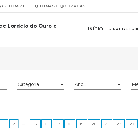
@UFLOM.PT
QUEIMAS E QUEIMADAS
 de Lordelo do Ouro e
INÍCIO
FREGUESI
...
1
2
15
16
17
18
19
20
21
22
23