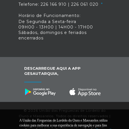
Telefone: 226 166 910 | 226 061 020
Horário de Funcionamento:
De Segunda a Sexta-feira
09H00 - 13H00 | 14H00 - 17H00
Sábados, domingos e feriados
encerrados
DESCARREGUE AQUI A APP
GESAUTARQUIA,
© 2026 União das Freguesias de Lordelo do
Ouro e Massarelos. Todos os direitos reservados |
A União das Freguesias de Lordelo do Ouro e Massarelos utiliza
Termos e Condições
|
Proteção de Dados
|
*
cookies para melhorar a sua experiência de navegação e para fins
Chamada para a rede/móvel fixa nacional