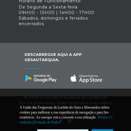
Horário de Funcionamento:
De Segunda a Sexta-feira
09H00 - 13H00 | 14H00 - 17H00
Sábados, domingos e feriados
encerrados
DESCARREGUE AQUI A APP
GESAUTARQUIA,
© 2026 União das Freguesias de Lordelo do
Ouro e Massarelos. Todos os direitos reservados |
A União das Freguesias de Lordelo do Ouro e Massarelos utiliza
Termos e Condições
|
Proteção de Dados
|
*
cookies para melhorar a sua experiência de navegação e para fins
Chamada para a rede/móvel fixa nacional
estatísticos. Ao navegar está a consentir a sua utilização.
Termos e C
ondições
|
Proteção de Dados