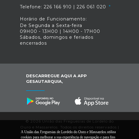
Telefone: 226 166 910 | 226 061 020
Horário de Funcionamento:
De Segunda a Sexta-feira
09H00 - 13H00 | 14H00 - 17H00
Sábados, domingos e feriados
encerrados
DESCARREGUE AQUI A APP
GESAUTARQUIA,
© 2026 União das Freguesias de Lordelo do
Ouro e Massarelos. Todos os direitos reservados |
A União das Freguesias de Lordelo do Ouro e Massarelos utiliza
Termos e Condições
|
Proteção de Dados
|
*
cookies para melhorar a sua experiência de navegação e para fins
Chamada para a rede/móvel fixa nacional