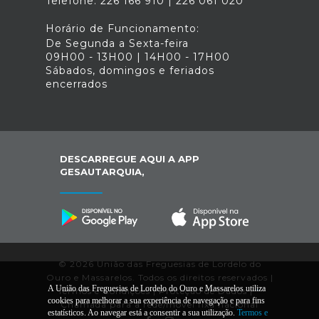
Telefone: 226 166 910 | 226 061 020
Horário de Funcionamento:
De Segunda a Sexta-feira
09H00 - 13H00 | 14H00 - 17H00
Sábados, domingos e feriados
encerrados
DESCARREGUE AQUI A APP
GESAUTARQUIA,
© 2026 União das Freguesias de Lordelo do
Ouro e Massarelos. Todos os direitos reservados |
A União das Freguesias de Lordelo do Ouro e Massarelos utiliza
Termos e Condições
|
Proteção de Dados
|
*
cookies para melhorar a sua experiência de navegação e para fins
Chamada para a rede/móvel fixa nacional
estatísticos. Ao navegar está a consentir a sua utilização.
Termos e