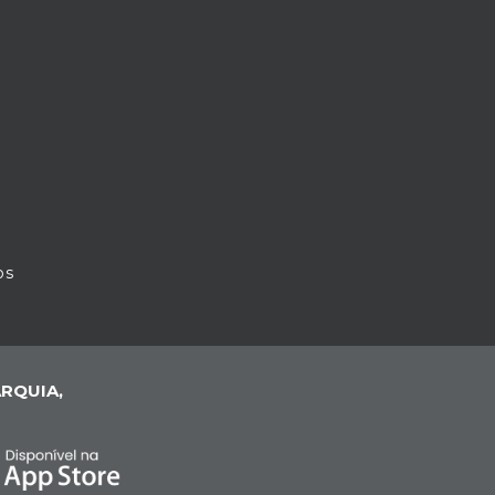
os
RQUIA,