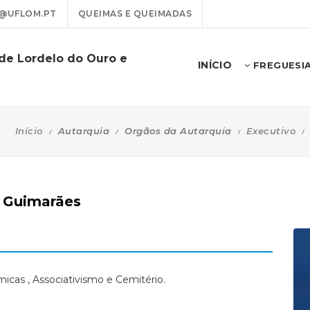
@UFLOM.PT
QUEIMAS E QUEIMADAS
 de Lordelo do Ouro e
INÍCIO
FREGUESI
Início
Autarquia
Orgãos da Autarquia
Executivo
o Guimarães
micas , Associativismo e Cemitério.