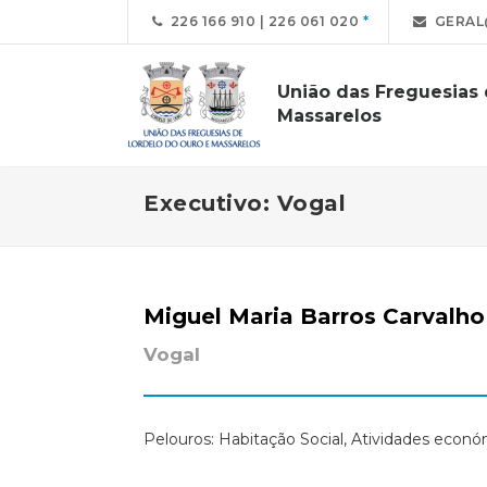
226 166 910 | 226 061 020
GERAL
União das Freguesias
Massarelos
Executivo: Vogal
Miguel Maria Barros Carvalh
Vogal
Pelouros: Habitação Social, Atividades econó