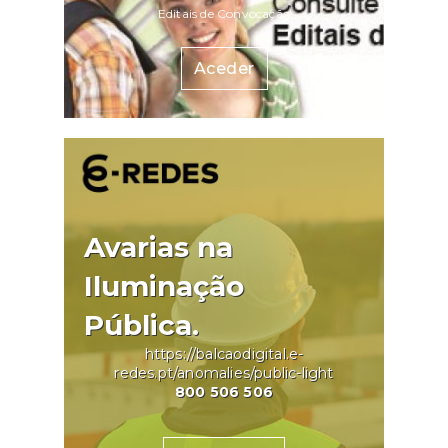
Editais de Convocação
Aceder
Avarias na
Iluminação
Pública.
https://balcaodigital.e-
redes.pt/anomalies/public-light
800 506 506