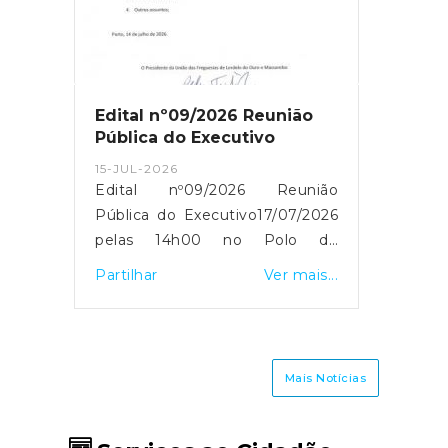
Edital nº09/2026 Reunião
Sess
Pública do Executivo
Prog
Segu
15-JUL-2026
02-JU
 de
Edital nº09/2026 Reunião
Sess
 nos
Pública do Executivo17/07/2026
Prog
pelas 14h00 no Polo de
Segu
Massarelos
is...
Partilhar
Ver mais...
Partil
Mais Notícias