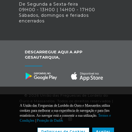
De Segunda a Sexta-feira
09H00 - 13H00 | 14H00 - 17H00
Sábados, domingos e feriados
encerrados
DESCARREGUE AQUI A APP
GESAUTARQUIA,
© 2026 União das Freguesias de Lordelo do
Ouro e Massarelos. Todos os direitos reservados |
A União das Freguesias de Lordelo do Ouro e Massarelos utiliza
Termos e Condições
|
Proteção de Dados
|
*
cookies para melhorar a sua experiência de navegação e para fins
Chamada para a rede/móvel fixa nacional
estatísticos. Ao navegar está a consentir a sua utilização.
Termos e
Condições
|
Proteção de Dados
Desenvolvido por:
Definiçoes de Cookies
Aceitar