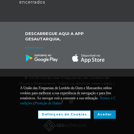
encerrados
DESCARREGUE AQUI A APP
GESAUTARQUIA,
© 2026 União das Freguesias de Lordelo do
Ouro e Massarelos. Todos os direitos reservados |
A União das Freguesias de Lordelo do Ouro e Massarelos utiliza
Termos e Condições
|
Proteção de Dados
|
*
cookies para melhorar a sua experiência de navegação e para fins
Chamada para a rede/móvel fixa nacional
estatísticos. Ao navegar está a consentir a sua utilização.
Termos e C
ondições
|
Proteção de Dados
Desenvolvido por:
Definiçoes de Cookies
Aceitar