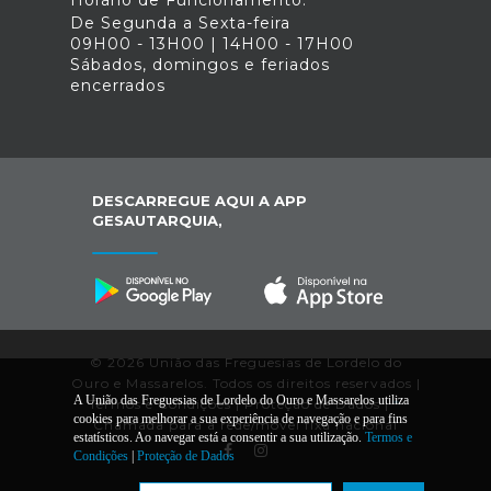
Horário de Funcionamento:
De Segunda a Sexta-feira
09H00 - 13H00 | 14H00 - 17H00
Sábados, domingos e feriados
encerrados
DESCARREGUE AQUI A APP
GESAUTARQUIA,
© 2026 União das Freguesias de Lordelo do
Ouro e Massarelos. Todos os direitos reservados |
A União das Freguesias de Lordelo do Ouro e Massarelos utiliza
Termos e Condições
|
Proteção de Dados
|
*
cookies para melhorar a sua experiência de navegação e para fins
Chamada para a rede/móvel fixa nacional
estatísticos. Ao navegar está a consentir a sua utilização.
Termos e
Condições
|
Proteção de Dados