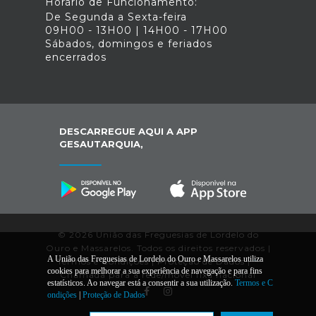
Horário de Funcionamento:
De Segunda a Sexta-feira
09H00 - 13H00 | 14H00 - 17H00
Sábados, domingos e feriados
encerrados
DESCARREGUE AQUI A APP
GESAUTARQUIA,
© 2026 União das Freguesias de Lordelo do
Ouro e Massarelos. Todos os direitos reservados |
A União das Freguesias de Lordelo do Ouro e Massarelos utiliza
Termos e Condições
|
Proteção de Dados
|
*
cookies para melhorar a sua experiência de navegação e para fins
Chamada para a rede/móvel fixa nacional
estatísticos. Ao navegar está a consentir a sua utilização.
Termos e C
ondições
|
Proteção de Dados