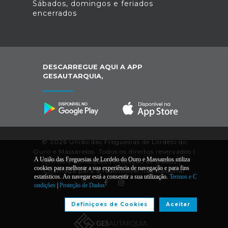
Sábados, domingos e feriados
encerrados
DESCARREGUE AQUI A APP
GESAUTARQUIA,
© 2026 União das Freguesias de Lordelo do
Ouro e Massarelos. Todos os direitos reservados |
A União das Freguesias de Lordelo do Ouro e Massarelos utiliza
Termos e Condições
|
Proteção de Dados
|
*
cookies para melhorar a sua experiência de navegação e para fins
Chamada para a rede/móvel fixa nacional
estatísticos. Ao navegar está a consentir a sua utilização.
Termos e C
ondições
|
Proteção de Dados
Desenvolvido por:
Definiçoes de Cookies
Aceitar