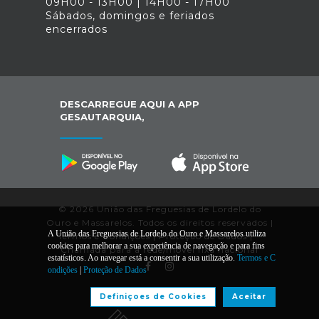
09H00 - 13H00 | 14H00 - 17H00
Sábados, domingos e feriados
encerrados
DESCARREGUE AQUI A APP
GESAUTARQUIA,
© 2026 União das Freguesias de Lordelo do
Ouro e Massarelos. Todos os direitos reservados |
A União das Freguesias de Lordelo do Ouro e Massarelos utiliza
Termos e Condições
|
Proteção de Dados
|
*
cookies para melhorar a sua experiência de navegação e para fins
Chamada para a rede/móvel fixa nacional
estatísticos. Ao navegar está a consentir a sua utilização.
Termos e C
ondições
|
Proteção de Dados
Desenvolvido por:
Definiçoes de Cookies
Aceitar