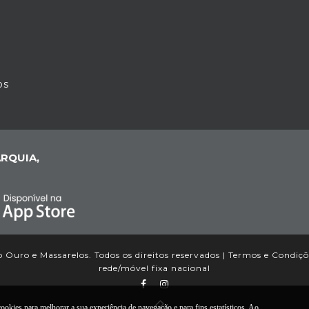
os
RQUIA,
 Ouro e Massarelos. Todos os direitos reservados |
Termos e Condiçõ
rede/móvel fixa nacional
okies para melhorar a sua experiência de navegação e para fins estatísticos. Ao