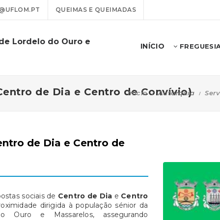
@UFLOM.PT
QUEIMAS E QUEIMADAS
 de Lordelo do Ouro e
INÍCIO
FREGUESI
Centro de Dia e Centro de Convívio)
Início
Autarquia
Ser
entro de Dia e Centro de
postas sociais de
Centro de Dia
e
Centro
roximidade dirigida à população sénior da
o Ouro e Massarelos, assegurando