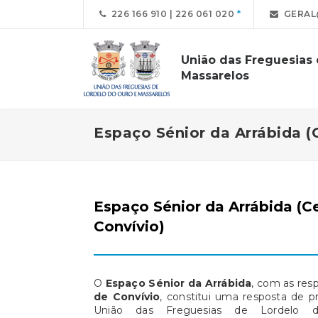
226 166 910 | 226 061 020
GERAL
União das Freguesias
Massarelos
Espaço Sénior da Arrábida (
Espaço Sénior da Arrábida (C
Convívio)
O
Espaço Sénior da Arrábida
, com as res
de Convívio
, constitui uma resposta de p
União das Freguesias de Lordelo d