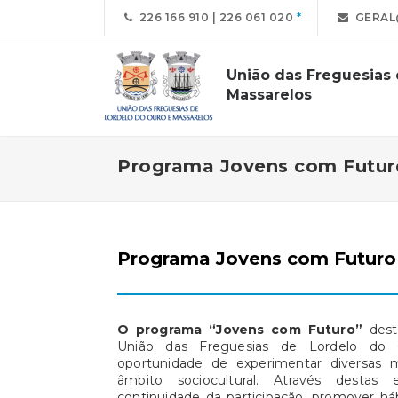
226 166 910 | 226 061 020
GERAL
União das Freguesias
Massarelos
Programa Jovens com Futur
Programa Jovens com Futuro
O programa “Jovens com Futuro”
dest
União das Freguesias de Lordelo do 
oportunidade de experimentar diversas m
âmbito sociocultural. Através destas e
continuidade da participação, promover háb