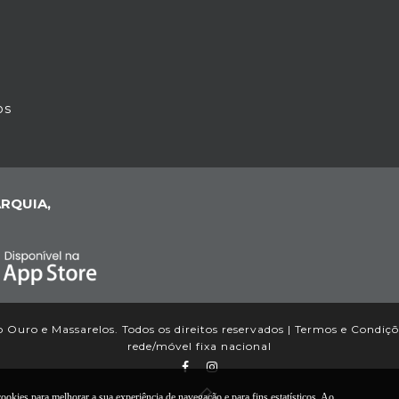
os
RQUIA,
 Ouro e Massarelos. Todos os direitos reservados |
Termos e Condiçõ
rede/móvel fixa nacional
okies para melhorar a sua experiência de navegação e para fins estatísticos. Ao