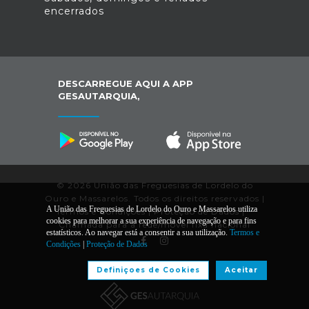
encerrados
DESCARREGUE AQUI A APP
GESAUTARQUIA,
© 2026 União das Freguesias de Lordelo do
Ouro e Massarelos. Todos os direitos reservados |
A União das Freguesias de Lordelo do Ouro e Massarelos utiliza
Termos e Condições
|
Proteção de Dados
|
*
cookies para melhorar a sua experiência de navegação e para fins
Chamada para a rede/móvel fixa nacional
estatísticos. Ao navegar está a consentir a sua utilização.
Termos e
Condições
|
Proteção de Dados
Desenvolvido por:
Definiçoes de Cookies
Aceitar