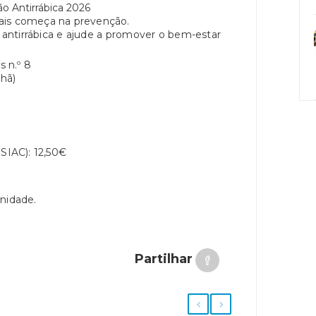
o Antirrábica 2026
ais começa na prevenção.
antirrábica e ajude a promover o bem-estar
s n.º 8
hã)
 SIAC): 12,50€
unidade.
Partilhar