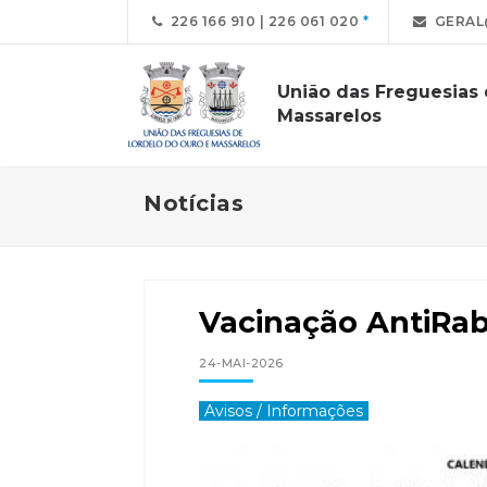
226 166 910 | 226 061 020
GERAL
União das Freguesias
Massarelos
Notícias
Vacinação AntiRab
24-MAI-2026
Avisos / Informações