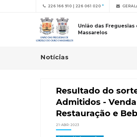
226 166 910 | 226 061 020
GERAL
União das Freguesias
Massarelos
Notícias
Resultado do sort
Admitidos - Vend
Restauração e Beb
21-ABR-2023